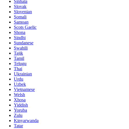
Sinhala
Slovak
Slovenian
Somali
Samoan
Scots Gaelic
Shona
Sindhi
Sundanese
Swahili
Tajik
Tamil
Telugu
Thai
Ukrainian
Urdu
Uzbek
Vietnamese
Welsh
Xhosa
Yiddish
Yoruba
Zulu
Kinyarwanda
Tatar