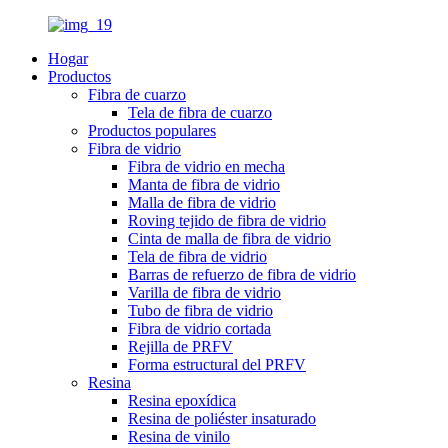
Hogar
Productos
Fibra de cuarzo
Tela de fibra de cuarzo
Productos populares
Fibra de vidrio
Fibra de vidrio en mecha
Manta de fibra de vidrio
Malla de fibra de vidrio
Roving tejido de fibra de vidrio
Cinta de malla de fibra de vidrio
Tela de fibra de vidrio
Barras de refuerzo de fibra de vidrio
Varilla de fibra de vidrio
Tubo de fibra de vidrio
Fibra de vidrio cortada
Rejilla de PRFV
Forma estructural del PRFV
Resina
Resina epoxídica
Resina de poliéster insaturado
Resina de vinilo