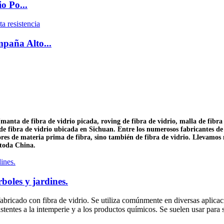
o Po...
mpaña Alto...
nta de fibra de vidrio picada, roving de fibra de vidrio, malla de fibra de
e fibra de vidrio ubicada en Sichuan. Entre los numerosos fabricantes de f
ores de materia prima de fibra, sino también de fibra de vidrio. Llevamos
 toda China.
boles y jardines.
fabricado con fibra de vidrio. Se utiliza comúnmente en diversas aplicac
istentes a la intemperie y a los productos químicos. Se suelen usar para 