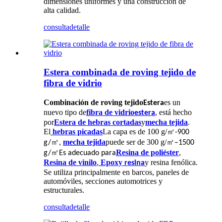
dimensiones uniformes y una construcción de
alta calidad.
consulta
detalle
Estera combinada de roving tejido de
fibra de vidrio
Combinación de roving tejido
es un
Estera
nuevo tipo de
fibra de vidrio
, está hecho
estera
por
Estera de hebras cortadas
y
mecha tejida
.
El
hebras picadas
La capa es de 100 g/
㎡
-900
㎡
mecha tejida
puede ser de 300 g/
㎡
g/
,
–1500
㎡
Resina de poliéster
,
g/
Es adecuado para
Resina de vinilo
,
Epoxy
y resina fenólica.
resina
Se utiliza principalmente en barcos, paneles de
automóviles, secciones automotrices y
estructurales.
consulta
detalle