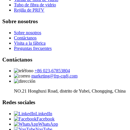
Tubo de fibra de vidrio
Rejilla de PRFV
Sobre nosotros
Sobre nosotros
Contáctanos
Visita a la fábrica
Preguntas frecuentes
Contáctanos
+86 023-67853804
marketing@frp-cqdj.com
NO.21 Honghuxi Road, distrito de Yubei, Chongqing, China
Redes sociales
LinkedIn
Facebook
WhatsApp
YouTube