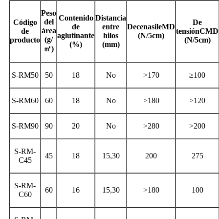
Peso
Contenido
Distancia
del
Código
De
de
entre
Decenas
ile
MD
área
de
tensión
C
MD
aglutinante
hilos
(N/5cm)
(g/
producto
(N/5cm)
(%)
(mm)
㎡
)
S-RM50
50
18
No
>170
≥100
S-RM60
60
18
No
>180
>120
S-RM90
90
20
No
>280
>200
S-RM-
45
18
15,30
200
275
C45
S-RM-
60
16
15,30
>180
100
C60