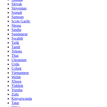
Slovak
Slovenian
Somali
Samoan
Scots Gaelic
Shona
Sindhi
Sundanese
Swahili
Tajik
Tamil
Telugu
Thai
Ukrainian
Urdu
Uzbek
Vietnamese
Welsh
Xhosa
Yiddish
Yoruba
Zulu
Kinyarwanda
Tatar