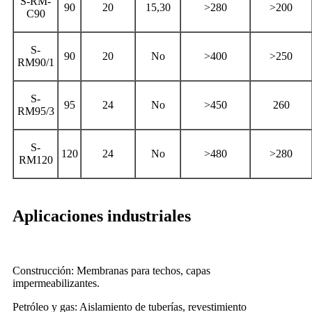
S-RM-
90
20
15,30
>280
>200
C90
S-
90
20
No
>400
>250
RM90/1
S-
95
24
No
>450
260
RM95/3
S-
120
24
No
>480
>280
RM120
Aplicaciones industriales
Construcción: Membranas para techos, capas
impermeabilizantes.
Petróleo y gas: Aislamiento de tuberías, revestimiento