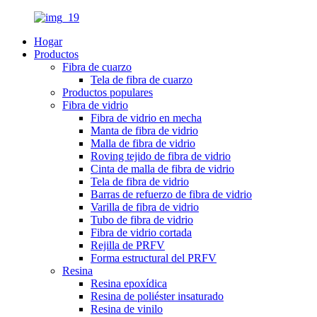
Hogar
Productos
Fibra de cuarzo
Tela de fibra de cuarzo
Productos populares
Fibra de vidrio
Fibra de vidrio en mecha
Manta de fibra de vidrio
Malla de fibra de vidrio
Roving tejido de fibra de vidrio
Cinta de malla de fibra de vidrio
Tela de fibra de vidrio
Barras de refuerzo de fibra de vidrio
Varilla de fibra de vidrio
Tubo de fibra de vidrio
Fibra de vidrio cortada
Rejilla de PRFV
Forma estructural del PRFV
Resina
Resina epoxídica
Resina de poliéster insaturado
Resina de vinilo