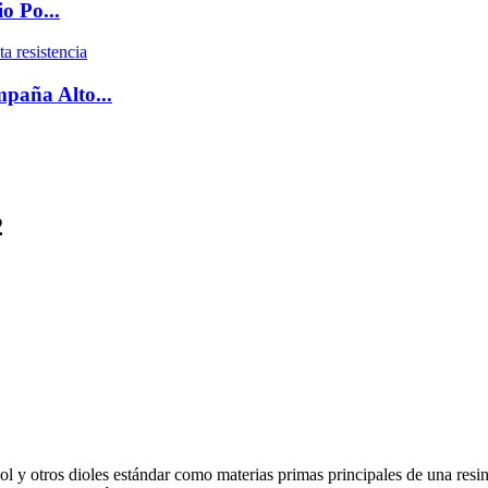
o Po...
mpaña Alto...
2
licol y otros dioles estándar como materias primas principales de una res