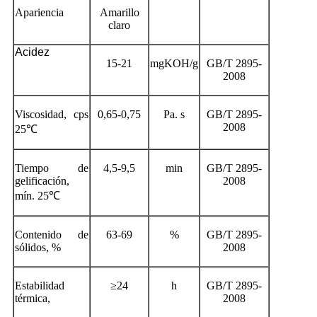
Apariencia
Amarillo
claro
Acidez
15-21
mgKOH/g
GB/T 2895-
2008
Viscosidad, cps
0,65-0,75
Pa. s
GB/T 2895-
2008
25℃
Tiempo de
4,5-9,5
min
GB/T 2895-
gelificación,
2008
mín. 25℃
Contenido de
63-69
%
GB/T 2895-
sólidos, %
2008
Estabilidad
≥24
h
GB/T 2895-
térmica,
2008