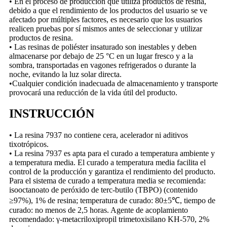
• En el proceso de producción que utiliza productos de resina,
debido a que el rendimiento de los productos del usuario se ve
afectado por múltiples factores, es necesario que los usuarios
realicen pruebas por sí mismos antes de seleccionar y utilizar
productos de resina.
• Las resinas de poliéster insaturado son inestables y deben
almacenarse por debajo de 25 °C en un lugar fresco y a la
sombra, transportadas en vagones refrigerados o durante la
noche, evitando la luz solar directa.
•Cualquier condición inadecuada de almacenamiento y transporte
provocará una reducción de la vida útil del producto.
INSTRUCCIÓN
• La resina 7937 no contiene cera, acelerador ni aditivos
tixotrópicos.
• La resina 7937 es apta para el curado a temperatura ambiente y
a temperatura media. El curado a temperatura media facilita el
control de la producción y garantiza el rendimiento del producto.
Para el sistema de curado a temperatura media se recomienda:
isooctanoato de peróxido de terc-butilo (TBPO) (contenido
≥97%), 1% de resina; temperatura de curado: 80±5℃, tiempo de
curado: no menos de 2,5 horas. Agente de acoplamiento
recomendado: γ-metacriloxipropil trimetoxisilano KH-570, 2%